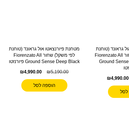
ל גראונד (טוחנת
מטחנת פיורנצאטו אול גראונד (טוחנת
לפי משקל) כרום ושחור Fiorenzato All
לפי משקל) שחור Fiorenzato All
Ground Sense
Ground Sense Deep Black פיורנזטו
טו
₪
4,990.00
₪
5,190.00
₪
4,990.00
הוספה לסל
לסל