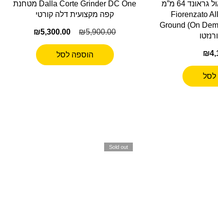
מטחנת פיורנצאטו אול גראונד 64 מ”מ
Dalla Corte Grinder DC One מטחנת
חור וזהב אדום Fiorenzato All
קפה מקצועית דלה קורטי
Ground (On Dem
₪
5,300.00
₪
5,900.00
₪
4,
הוספה לסל
לסל
Sold out