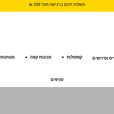
משלוח חינם ברכישה מעל 299 ₪
קפסולות
מכונות קפה
מטחנות 
יס וסירופים
סניפים