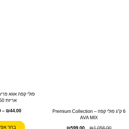
אריזת 250 גרם
0
–
₪
44.00
6 ק”ג פולי קפה Premium Collection –
AVA MIX
בחר אפש
₪
599.00
₪
1,056.00