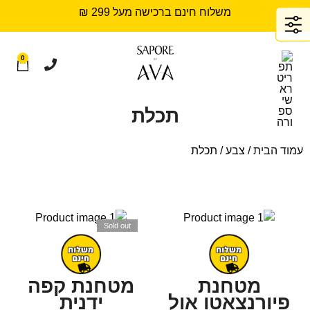
משלוח חינם ברכישה מעל 299 ₪
0
תכלת
עמוד הבית
/ צבע / תכלת
Sold out
מטחנת
מטחנת קפה
פיורנצאטו אול
ידנית