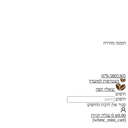
הזמנה מהירה
079-5805365
הצטרפות למועדון
שאלון קפה
חיפוש
חיפוש
סגור את תיבת החיפוש
0.00
₪
0
עגלת קניות
[whmc_mini_cart]