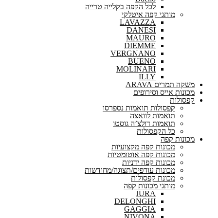
לכל הקפה בקלייה טרייה
מותגי קפה איטלקי
LAVAZZA
DANESI
MAURO
DIEMME
VERGNANO
BUENO
MOLINARI
ILLY
משקה תמרים ARAVA
מכונות אייס וסירופים
קפסולות
קפסולות תואמות נספרסו
תואמות לוואצה
תואמות דולצ’ה גוסטו
כל הקפסולות
מכונות קפה
מכונות קפה מקצועיות
מכונות קפה אוטומטיות
מכונות קפה ידניות
מכונות עודפים/תצוגה/מחודשות
מכונת קפסולות
מותגי מכונות קפה
JURA
DELONGHI
GAGGIA
NIVONA