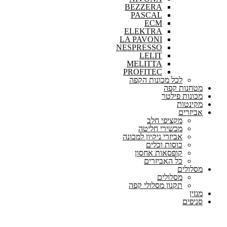
BEZZERA
PASCAL
ECM
ELEKTRA
LA PAVONI
NESPRESSO
LELIT
MELITTA
PROFITEC
לכל מכונות הקפה
מטחנות קפה
מכונות פילטר
מקינטות
אביזרים
מקציפי חלב
מכשירי חליטה
אביזרי ניקיון למכונה
כוסות וכלים
קופסאות אחסון
כל האביזרים
מסלולים
מסלולים
תקנון מסלולי קפה
מגזין
סניפים