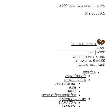
משלוח חינם ברכישה מעל 299 ₪
079-5805365
הצטרפות למועדון
חיפוש
חיפוש
סגור את תיבת החיפוש
0.00
₪
0
עגלת קניות
[whmc_mini_cart]
פולי קפה
לכל פולי הקפה
פולי קפה טריים
תערובות הבית
AVA
Bueno
לכל הקפה בקלייה טרייה
מותגי קפה איטלקי
LAVAZZA
DANESI