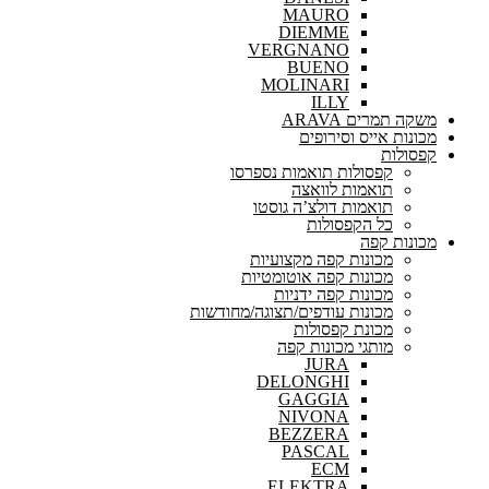
MAURO
DIEMME
VERGNANO
BUENO
MOLINARI
ILLY
משקה תמרים ARAVA
מכונות אייס וסירופים
קפסולות
קפסולות תואמות נספרסו
תואמות לוואצה
תואמות דולצ’ה גוסטו
כל הקפסולות
מכונות קפה
מכונות קפה מקצועיות
מכונות קפה אוטומטיות
מכונות קפה ידניות
מכונות עודפים/תצוגה/מחודשות
מכונת קפסולות
מותגי מכונות קפה
JURA
DELONGHI
GAGGIA
NIVONA
BEZZERA
PASCAL
ECM
ELEKTRA