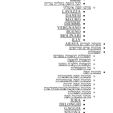
לכל הקפה בקלייה טרייה
מותגי קפה איטלקי
LAVAZZA
DANESI
MAURO
DIEMME
VERGNANO
BUENO
MOLINARI
ILLY
משקה תמרים ARAVA
מכונות אייס וסירופים
קפסולות
קפסולות תואמות נספרסו
תואמות לוואצה
תואמות דולצ’ה גוסטו
כל הקפסולות
מכונות קפה
מכונות קפה מקצועיות
מכונות קפה אוטומטיות
מכונות קפה ידניות
מכונות עודפים/תצוגה/מחודשות
מכונת קפסולות
מותגי מכונות קפה
JURA
DELONGHI
GAGGIA
NIVONA