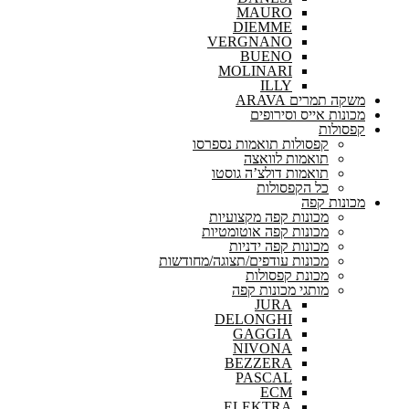
MAURO
DIEMME
VERGNANO
BUENO
MOLINARI
ILLY
משקה תמרים ARAVA
מכונות אייס וסירופים
קפסולות
קפסולות תואמות נספרסו
תואמות לוואצה
תואמות דולצ’ה גוסטו
כל הקפסולות
מכונות קפה
מכונות קפה מקצועיות
מכונות קפה אוטומטיות
מכונות קפה ידניות
מכונות עודפים/תצוגה/מחודשות
מכונת קפסולות
מותגי מכונות קפה
JURA
DELONGHI
GAGGIA
NIVONA
BEZZERA
PASCAL
ECM
ELEKTRA