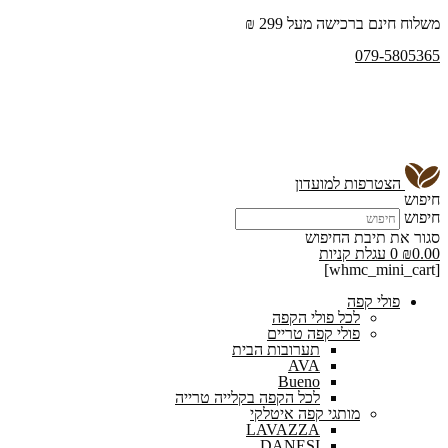
משלוח חינם ברכישה מעל 299 ₪
079-5805365
הצטרפות למועדון
חיפוש
חיפוש
סגור את תיבת החיפוש
0.00
₪
0
עגלת קניות
[whmc_mini_cart]
פולי קפה
לכל פולי הקפה
פולי קפה טריים
תערובות הבית
AVA
Bueno
לכל הקפה בקלייה טרייה
מותגי קפה איטלקי
LAVAZZA
DANESI