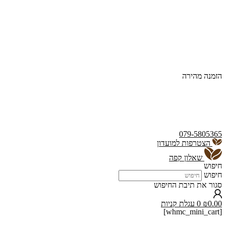
הזמנה מהירה
079-5805365
הצטרפות למועדון
שאלון קפה
חיפוש
חיפוש
סגור את תיבת החיפוש
0.00
₪
0
עגלת קניות
[whmc_mini_cart]