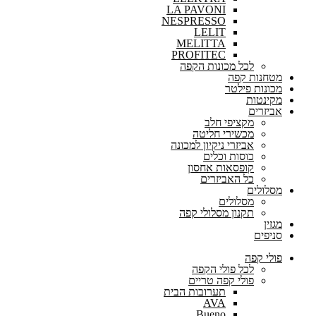
LA PAVONI
NESPRESSO
LELIT
MELITTA
PROFITEC
לכל מכונות הקפה
מטחנות קפה
מכונות פילטר
מקינטות
אביזרים
מקציפי חלב
מכשירי חליטה
אביזרי ניקיון למכונה
כוסות וכלים
קופסאות אחסון
כל האביזרים
מסלולים
מסלולים
תקנון מסלולי קפה
מגזין
סניפים
פולי קפה
לכל פולי הקפה
פולי קפה טריים
תערובות הבית
AVA
Bueno