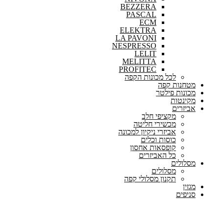
BEZZERA
PASCAL
ECM
ELEKTRA
LA PAVONI
NESPRESSO
LELIT
MELITTA
PROFITEC
לכל מכונות הקפה
מטחנות קפה
מכונות פילטר
מקינטות
אביזרים
מקציפי חלב
מכשירי חליטה
אביזרי ניקיון למכונה
כוסות וכלים
קופסאות אחסון
כל האביזרים
מסלולים
מסלולים
תקנון מסלולי קפה
מגזין
סניפים