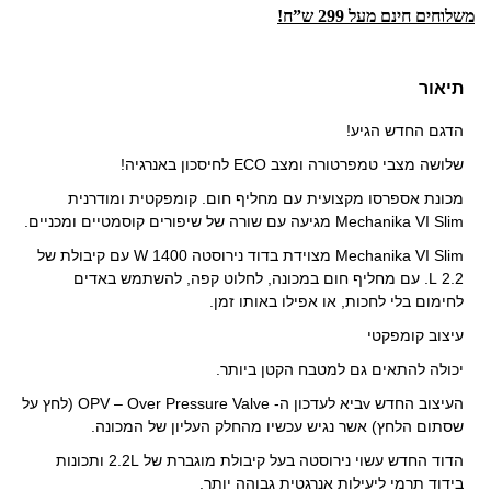
משלוחים חינם מעל 299 ש”ח!
תיאור
הדגם החדש הגיע!
שלושה מצבי טמפרטורה ומצב ECO לחיסכון באנרגיה!
מכונת אספרסו מקצועית עם מחליף חום. קומפקטית ומודרנית
Mechanika VI Slim מגיעה עם שורה של שיפורים קוסמטיים ומכניים.
Mechanika VI Slim מצוידת בדוד נירוסטה 1400 W עם קיבולת של
2.2 L. עם מחליף חום במכונה, לחלוט קפה, להשתמש באדים
לחימום בלי לחכות, או אפילו באותו זמן.
עיצוב קומפקטי
יכולה להתאים גם למטבח הקטן ביותר.
העיצוב החדש vביא לעדכון ה-
OPV
– Over Pressure Valve (לחץ על
שסתום הלחץ) אשר נגיש עכשיו מהחלק העליון של המכונה.
הדוד החדש עשוי נירוסטה בעל קיבולת מוגברת של 2.2L ותכונות
בידוד תרמי ליעילות אנרגטית גבוהה יותר.