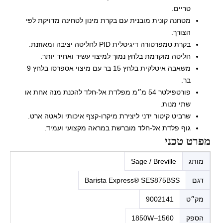
טריים.
מטחנה קונית מובנית עם בקרת מינון לטחינה מדויקת לפי
הצורך.
בקרת טמפרטורה דיגיטלית PID לחליטה יציבה ומאוזנת.
חליטה מוקדמת בלחץ נמוך למיצוי עשיר ואחיד יותר.
משאבה איטלקית בלחץ 15 בר עם מיצוי אספרסו בלחץ 9
בר.
פורטפילטר 54 מ״מ מפלדת אל-חלד להכנת מנה אחת או
שתי מנות.
שרביט קיטור ידני ליצירת מיקרו-קצף איכותי ולאטה ארט.
גוף פלדת אל-חלד מוברשת במראה מקצועי ועמיד.
מפרט טכני
מותג
Sage / Breville
דגם
Barista Express® SES875BSS
מק״ט
9002141
הספק
1560–1850W