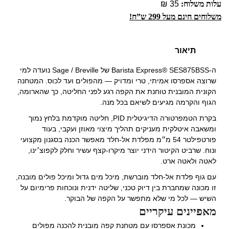
עלות משלוח:
35 ₪
משלוחים חינם מעל 299 ש”ח!
תיאור
ה-Barista Express® SES875BSS של Sage / Breville נועדה למי
שרוצה אספרסו אמיתי, טרי ומדויק — מהפולים ועד לכוס. המטחנה
הקונית המובנית טוחנת את הקפה רגע לפני החליטה, כך שהארומה,
הגוף והקרמה מגיעים לשיאם בכל מנה.
בקרת הטמפרטורה הדיגיטלית PID, חליטה מוקדמת בלחץ נמוך
ומשאבה איטלקית מעניקים תהליך מיצוי מאוזן ועקבי, בעוד
פורטפילטר 54 מ״מ מפלדת אל-חלד מאפשר הכנה בסגנון מקצועי
ונוח. שרביט הקיטור הידני יוצר מיקרו-קצף עשיר וחלק לקפוצ׳ינו,
לאטה ולאטה ארט.
עם גוף פלדת אל-חלד מוברשת, מיכל מים גדול ומיכל פולים מובנה,
זו מכונה שמחברת בין דיוק טכני, שליטה ידנית ונוכחות פרימיום על
השיש — לכל מי שלא מתפשר על הקפה של הבוקר.
מאפיינים עיקריים
מכונת אספרסו עם מטחנת קפה מובנית להכנה מפולים