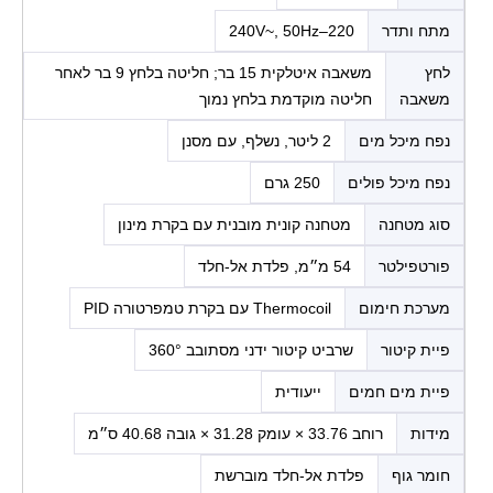
מתח ותדר
220–240V~, 50Hz
לחץ
משאבה איטלקית 15 בר; חליטה בלחץ 9 בר לאחר
משאבה
חליטה מוקדמת בלחץ נמוך
נפח מיכל מים
2 ליטר, נשלף, עם מסנן
נפח מיכל פולים
250 גרם
סוג מטחנה
מטחנה קונית מובנית עם בקרת מינון
פורטפילטר
54 מ״מ, פלדת אל-חלד
מערכת חימום
Thermocoil עם בקרת טמפרטורה PID
פיית קיטור
שרביט קיטור ידני מסתובב 360°
פיית מים חמים
ייעודית
מידות
רוחב 33.76 × עומק 31.28 × גובה 40.68 ס״מ
חומר גוף
פלדת אל-חלד מוברשת